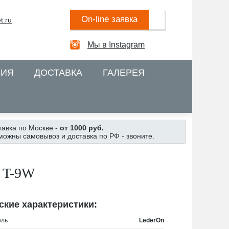
On-line заявка
t.ru
Мы в Instagram
НИЯ
ДОСТАВКА
ГАЛЕРЕЯ
тавка по Москве -
от 1000 руб.
можны самовывоз и доставка по РФ - звоните.
 T-9W
ские характеристики:
ель
LederOn