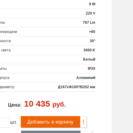
9 W
220 V
ток
787 Lm
опередачи
>80
нности
30°
 света
3000 K
Белый
щиты
IP20
рпуса
Алюминий
 диаметр
Д167хФ100?В202 мм
10 435
руб.
Цена:
Добавить в корзину
шт.