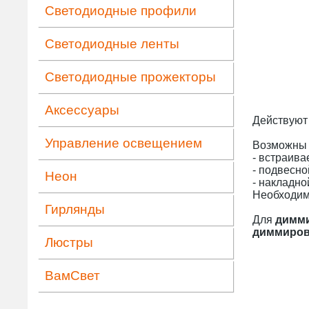
Светодиодные профили
Светодиодные ленты
Светодиодные прожекторы
Аксессуары
Действую
Управление освещением
Возможны
- встраива
- подвесно
Неон
- накладно
Необходимы
Гирлянды
Для
димми
диммиров
Люстры
ВамСвет