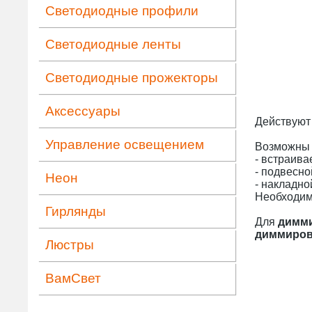
Светодиодные профили
Светодиодные ленты
Светодиодные прожекторы
Аксессуары
Действую
Управление освещением
Возможны
- встраива
- подвесно
Неон
- накладно
Необходимы
Гирлянды
Для
димми
диммиров
Люстры
ВамСвет