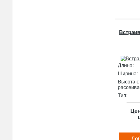
Встраи
Длина:
Ширина:
Высота с
рассеива
Тип:
Це
Ц
Доб