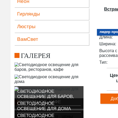
Неон
Встра
Гирлянды
Люстры
Длина:
ВамСвет
Ширина:
Высота с
ГАЛЕРЕЯ
рассеива
Тип:
Це
Ц
СВЕТОДИОДНОЕ
ОСВЕЩЕНИЕ ДЛЯ БАРОВ,
Доб
НОВОСТИ
РЕСТОРАНОВ, КАФЕ
СВЕТОДИОДНОЕ
ОСВЕЩЕНИЕ ДЛЯ ДОМА
30.05.2019
СВЕТОДИОДНОЕ
НОВЫЕ ПОСТУПЛЕНИЯ - ЦЕНЫ