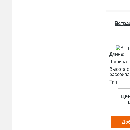
Встра
Длина:
Ширина:
Высота с
рассеива
Тип:
Це
Ц
Доб