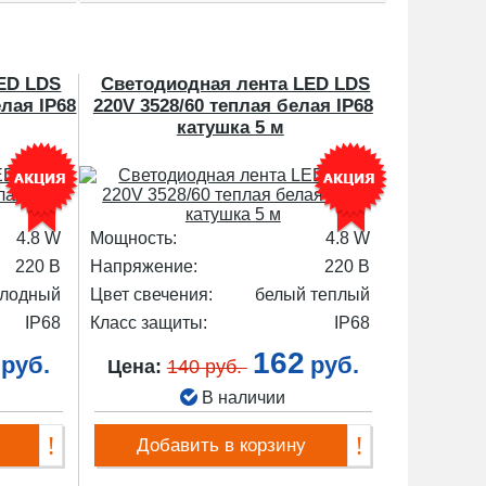
ED LDS
Светодиодная лента LED LDS
елая IP68
220V 3528/60 теплая белая IP68
катушка 5 м
4.8 W
Мощность:
4.8 W
220 В
Напряжение:
220 В
олодный
Цвет свечения:
белый теплый
IP68
Класс защиты:
IP68
162
руб.
руб.
Цена:
140 руб.
В наличии
Добавить в корзину