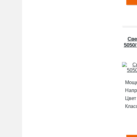
Све
5050
Мощн
Напр
Цвет
Клас