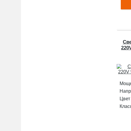
Св
220
Мощн
Напр
Цвет
Клас