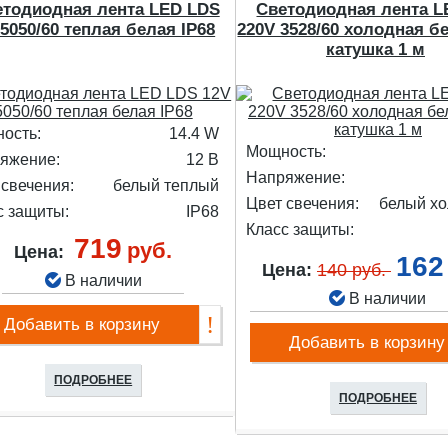
етодиодная лента LED LDS
Светодиодная лента L
 5050/60 теплая белая IP68
220V 3528/60 холодная б
катушка 1 м
ость:
14.4 W
Мощность:
яжение:
12 В
Напряжение:
 свечения:
белый теплый
Цвет свечения:
белый х
с защиты:
IP68
Класс защиты:
719
руб.
Цена:
162
Цена:
140 руб.
В наличии
В наличии
Добавить в корзину
Добавить в корзину
ПОДРОБНЕЕ
ПОДРОБНЕЕ