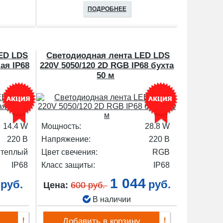
ПОДРОБНЕЕ
ED LDS
Светодиодная лента LED LDS
ая IP68
220V 5050/120 2D RGB IP68 бухта
50 м
14.4 W
Мощность:
28.8 W
220 В
Напряжение:
220 В
 теплый
Цвет свечения:
RGB
IP68
Класс защиты:
IP68
1 044
руб.
руб.
Цена:
600 руб.
В наличии
Добавить в корзину