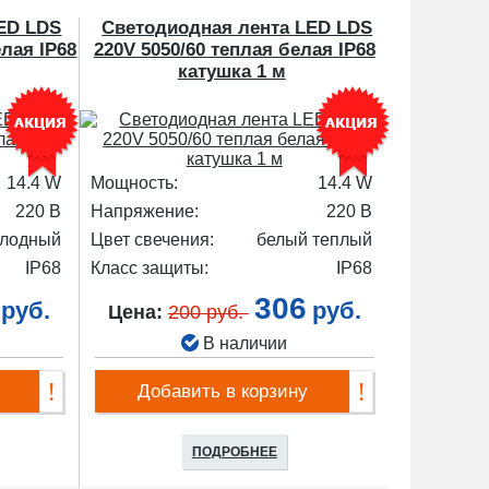
ED LDS
Светодиодная лента LED LDS
елая IP68
220V 5050/60 теплая белая IP68
катушка 1 м
14.4 W
Мощность:
14.4 W
220 В
Напряжение:
220 В
олодный
Цвет свечения:
белый теплый
IP68
Класс защиты:
IP68
306
руб.
руб.
Цена:
200 руб.
В наличии
Добавить в корзину
ПОДРОБНЕЕ