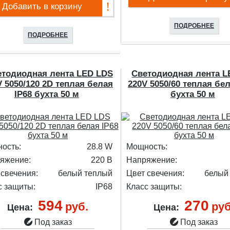
Добавить в корзину
ПОДРОБНЕЕ
ПОДРОБНЕЕ
етодиодная лента LED LDS
Светодиодная лента L
V 5050/120 2D теплая белая
220V 5050/60 теплая бел
IP68 бухта 50 м
бухта 50 м
ость:
28.8 W
Мощность:
яжение:
220 В
Напряжение:
 свечения:
белый теплый
Цвет свечения:
белый
с защиты:
IP68
Класс защиты:
594
270
руб.
руб
Цена:
Цена:
Под заказ
Под заказ