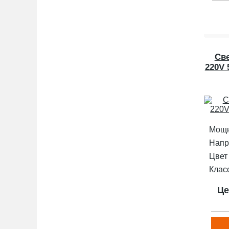
Св
220V 
Мощн
Напр
Цвет
Клас
Це