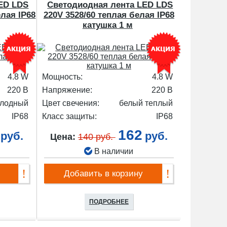
ED LDS
Светодиодная лента LED LDS
елая IP68
220V 3528/60 теплая белая IP68
катушка 1 м
4.8 W
Мощность:
4.8 W
220 В
Напряжение:
220 В
олодный
Цвет свечения:
белый теплый
IP68
Класс защиты:
IP68
162
руб.
руб.
Цена:
140 руб.
В наличии
Добавить в корзину
ПОДРОБНЕЕ