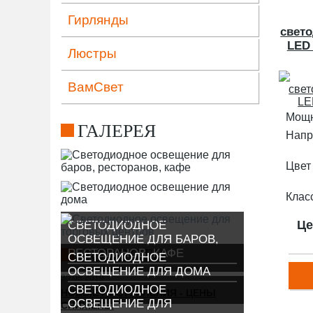
Гирлянды
свето
LED 
Люстры
ВамСвет
Мощн
ГАЛЕРЕЯ
Напр
Цвет
Клас
Це
СВЕТОДИОДНОЕ
ОСВЕЩЕНИЕ ДЛЯ БАРОВ,
НОВОСТИ
РЕСТОРАНОВ, КАФЕ
СВЕТОДИОДНОЕ
ОСВЕЩЕНИЕ ДЛЯ ДОМА
30.05.2019
СВЕТОДИОДНОЕ
НОВЫЕ ПОСТУПЛЕНИЯ - ЦЕНЫ
ОСВЕЩЕНИЕ ДЛЯ
СНИЖЕНЫ