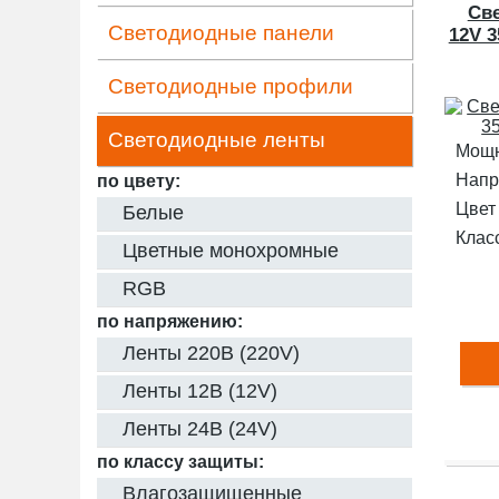
Св
Светодиодные панели
12V 3
Светодиодные профили
Светодиодные ленты
Мощн
Напр
по цвету:
Цвет
Белые
Клас
Цветные монохромные
RGB
по напряжению:
Ленты 220В (220V)
Ленты 12В (12V)
Ленты 24В (24V)
по классу защиты:
Влагозащищенные