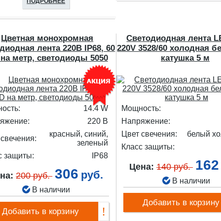
ПОДРОБНЕЕ
Цветная монохромная
Светодиодная лента L
диодная лента 220В IP68, 60
220V 3528/60 холодная б
на метр, светодиоды 5050
катушка 5 м
ость:
14.4 W
Мощность:
яжение:
220 В
Напряжение:
красный, синий,
Цвет свечения:
белый х
 свечения:
зеленый
Класс защиты:
с защиты:
IP68
162
Цена:
140 руб.
306
руб.
на:
200 руб.
В наличии
В наличии
Добавить в корзину
Добавить в корзину