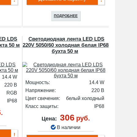
ПОДРОБНЕЕ
ED LDS
Светодиодная лента LED LDS
хта 50 м
220V 5050/60 холодная белая IP68
бухта 50 м
14.4 W
Мощность:
14.4 W
220 В
Напряжение:
220 В
RGB
Цвет свечения:
белый холодный
IP68
Класс защиты:
IP68
.
306
руб.
Цена:
В наличии