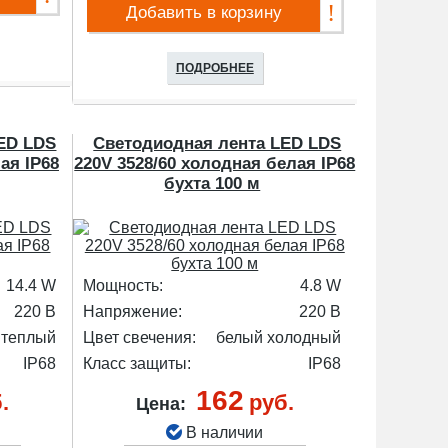
Добавить в корзину
ПОДРОБНЕЕ
ED LDS
Светодиодная лента LED LDS
ая IP68
220V 3528/60 холодная белая IP68
бухта 100 м
14.4 W
Мощность:
4.8 W
220 В
Напряжение:
220 В
 теплый
Цвет свечения:
белый холодный
IP68
Класс защиты:
IP68
162
.
руб.
Цена:
В наличии