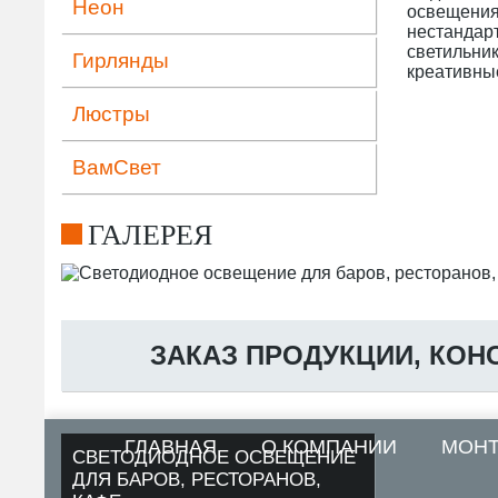
Неон
освещения
нестандар
светильник
Гирлянды
креативны
Люстры
ВамСвет
ГАЛЕРЕЯ
ЗАКАЗ ПРОДУКЦИИ, КОН
ГЛАВНАЯ
О КОМПАНИИ
МОН
СВЕТОДИОДНОЕ ОСВЕЩЕНИЕ
ДЛЯ БАРОВ, РЕСТОРАНОВ,